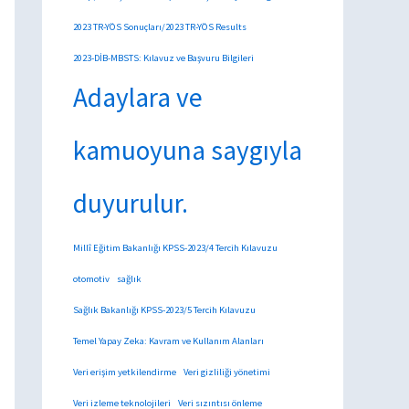
2023 TR-YÖS Sonuçları/2023 TR-YÖS Results
2023-DİB-MBSTS: Kılavuz ve Başvuru Bilgileri
Adaylara ve
kamuoyuna saygıyla
duyurulur.
Millî Eğitim Bakanlığı KPSS-2023/4 Tercih Kılavuzu
otomotiv
sağlık
Sağlık Bakanlığı KPSS-2023/5 Tercih Kılavuzu
Temel Yapay Zeka: Kavram ve Kullanım Alanları
Veri erişim yetkilendirme
Veri gizliliği yönetimi
Veri izleme teknolojileri
Veri sızıntısı önleme