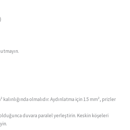
)
nutmayın.
² kalınlığında olmalıdır. Aydınlatma için 1.5 mm², prizler
duğunca duvara paralel yerleştirin. Keskin köşeleri
yin.