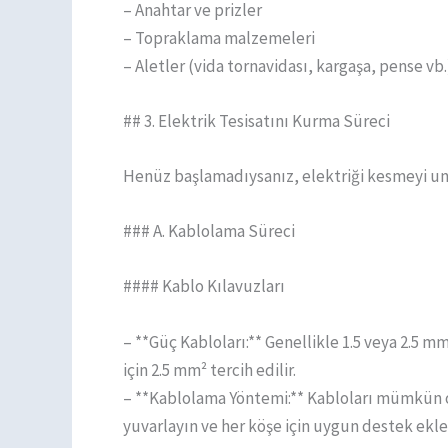
– Anahtar ve prizler
– Topraklama malzemeleri
– Aletler (vida tornavidası, kargaşa, pense vb.
## 3. Elektrik Tesisatını Kurma Süreci
Henüz başlamadıysanız, elektriği kesmeyi u
### A. Kablolama Süreci
#### Kablo Kılavuzları
– **Güç Kabloları:** Genellikle 1.5 veya 2.5 mm
için 2.5 mm² tercih edilir.
– **Kablolama Yöntemi:** Kabloları mümkün ol
yuvarlayın ve her köşe için uygun destek ekle