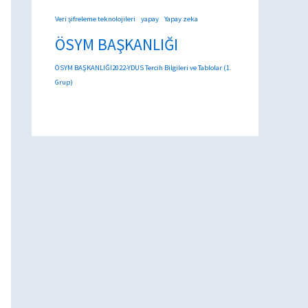
Veri şifreleme teknolojileri
yapay
Yapay zeka
ÖSYM BAŞKANLIĞI
ÖSYM BAŞKANLIĞI2022-YDUS Tercih Bilgileri ve Tablolar (1.
Grup)