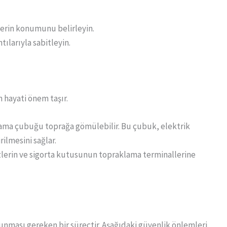
lerin konumunu belirleyin.
tılarıyla sabitleyin.
 hayati önem taşır.
ama çubuğu toprağa gömülebilir. Bu çubuk, elektrik
ilmesini sağlar.
zlerin ve sigorta kutusunun topraklama terminallerine
lunması gereken bir süreçtir. Aşağıdaki güvenlik önlemleri