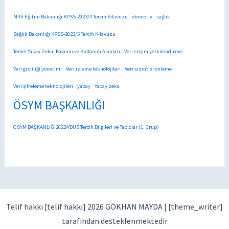
Millî Eğitim Bakanlığı KPSS-2023/4 Tercih Kılavuzu
otomotiv
sağlık
Sağlık Bakanlığı KPSS-2023/5 Tercih Kılavuzu
Temel Yapay Zeka: Kavram ve Kullanım Alanları
Veri erişim yetkilendirme
Veri gizliliği yönetimi
Veri izleme teknolojileri
Veri sızıntısı önleme
Veri şifreleme teknolojileri
yapay
Yapay zeka
ÖSYM BAŞKANLIĞI
ÖSYM BAŞKANLIĞI2022-YDUS Tercih Bilgileri ve Tablolar (1. Grup)
Telif hakkı [telif hakkı] 2026 GÖKHAN MAYDA |
[theme_writer]
tarafından desteklenmektedir