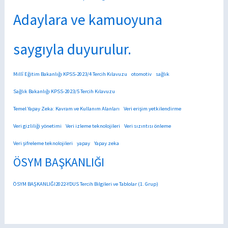
Adaylara ve kamuoyuna
saygıyla duyurulur.
Millî Eğitim Bakanlığı KPSS-2023/4 Tercih Kılavuzu
otomotiv
sağlık
Sağlık Bakanlığı KPSS-2023/5 Tercih Kılavuzu
Temel Yapay Zeka: Kavram ve Kullanım Alanları
Veri erişim yetkilendirme
Veri gizliliği yönetimi
Veri izleme teknolojileri
Veri sızıntısı önleme
Veri şifreleme teknolojileri
yapay
Yapay zeka
ÖSYM BAŞKANLIĞI
ÖSYM BAŞKANLIĞI2022-YDUS Tercih Bilgileri ve Tablolar (1. Grup)