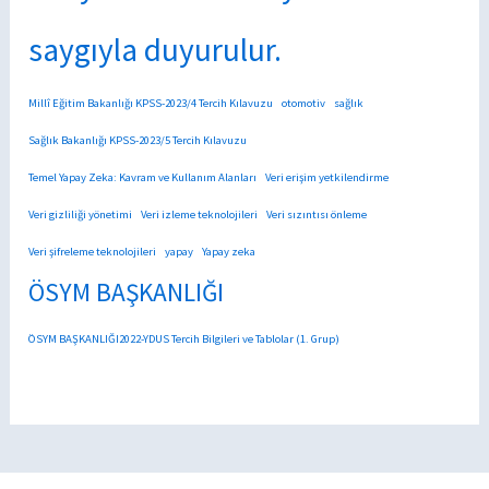
saygıyla duyurulur.
Millî Eğitim Bakanlığı KPSS-2023/4 Tercih Kılavuzu
otomotiv
sağlık
Sağlık Bakanlığı KPSS-2023/5 Tercih Kılavuzu
Temel Yapay Zeka: Kavram ve Kullanım Alanları
Veri erişim yetkilendirme
Veri gizliliği yönetimi
Veri izleme teknolojileri
Veri sızıntısı önleme
Veri şifreleme teknolojileri
yapay
Yapay zeka
ÖSYM BAŞKANLIĞI
ÖSYM BAŞKANLIĞI2022-YDUS Tercih Bilgileri ve Tablolar (1. Grup)