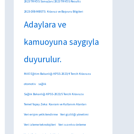
2023 TR-YÖS Sonuçları/2023 TR-YÖS Results
2023-DİB-MBSTS: Kılavuz ve Başvuru Bilgileri
Adaylara ve
kamuoyuna saygıyla
duyurulur.
Millî Eğitim Bakanlığı KPSS-2023/4 Tercih Kılavuzu
otomotiv
sağlık
Sağlık Bakanlığı KPSS-2023/5 Tercih Kılavuzu
Temel Yapay Zeka: Kavram ve Kullanım Alanları
Veri erişim yetkilendirme
Veri gizliliği yönetimi
Veri izleme teknolojileri
Veri sızıntısı önleme