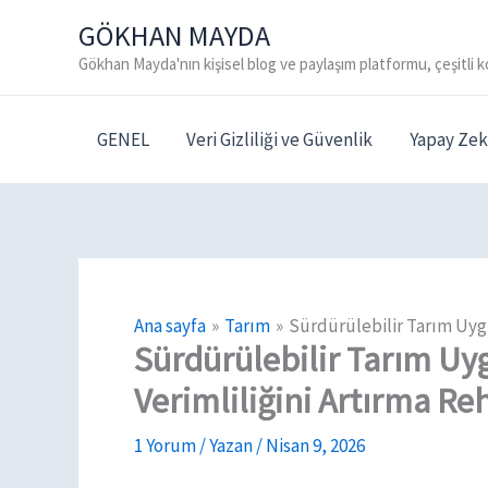
İçeriğe
GÖKHAN MAYDA
atla
Gökhan Mayda'nın kişisel blog ve paylaşım platformu, çeşitli k
GENEL
Veri Gizliliği ve Güvenlik
Yapay Zek
Ana sayfa
Tarım
Sürdürülebilir Tarım Uygu
Sürdürülebilir Tarım Uy
Verimliliğini Artırma Re
1 Yorum
/ Yazan
/
Nisan 9, 2026