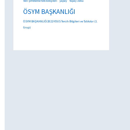
Veri şifreleme teknolojileri
yapay
Yapay zeka
ÖSYM BAŞKANLIĞI
ÖSYM BAŞKANLIĞI2022-YDUS Tercih Bilgileri ve Tablolar (1.
Grup)