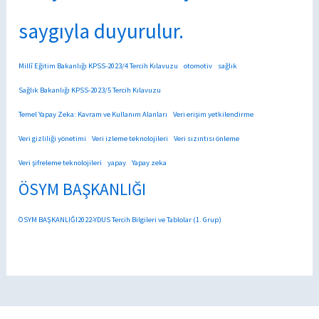
saygıyla duyurulur.
Millî Eğitim Bakanlığı KPSS-2023/4 Tercih Kılavuzu
otomotiv
sağlık
Sağlık Bakanlığı KPSS-2023/5 Tercih Kılavuzu
Temel Yapay Zeka: Kavram ve Kullanım Alanları
Veri erişim yetkilendirme
Veri gizliliği yönetimi
Veri izleme teknolojileri
Veri sızıntısı önleme
Veri şifreleme teknolojileri
yapay
Yapay zeka
ÖSYM BAŞKANLIĞI
ÖSYM BAŞKANLIĞI2022-YDUS Tercih Bilgileri ve Tablolar (1. Grup)