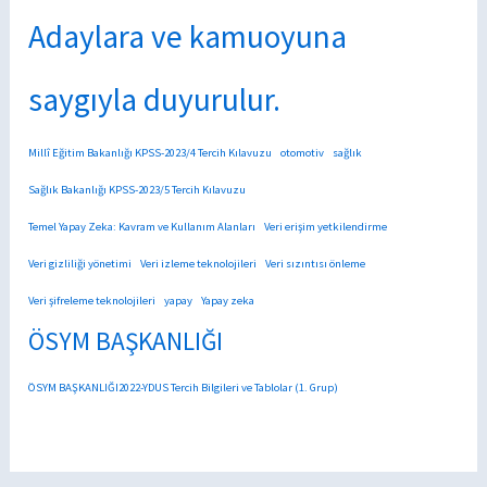
Adaylara ve kamuoyuna
saygıyla duyurulur.
Millî Eğitim Bakanlığı KPSS-2023/4 Tercih Kılavuzu
otomotiv
sağlık
Sağlık Bakanlığı KPSS-2023/5 Tercih Kılavuzu
Temel Yapay Zeka: Kavram ve Kullanım Alanları
Veri erişim yetkilendirme
Veri gizliliği yönetimi
Veri izleme teknolojileri
Veri sızıntısı önleme
Veri şifreleme teknolojileri
yapay
Yapay zeka
ÖSYM BAŞKANLIĞI
ÖSYM BAŞKANLIĞI2022-YDUS Tercih Bilgileri ve Tablolar (1. Grup)