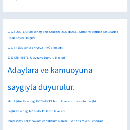
2022-YDUS (1. Grup) Yerleştirme Sonuçları2022-YDUS (1. Grup) Yerleştirme Sonuçlarına
İlişkin Sayısal Bilgiler
2023 TR-YÖS Sonuçları/2023 TR-YÖS Results
2023-DİB-MBSTS: Kılavuz ve Başvuru Bilgileri
Adaylara ve kamuoyuna
saygıyla duyurulur.
Millî Eğitim Bakanlığı KPSS-2023/4 Tercih Kılavuzu
otomotiv
sağlık
Sağlık Bakanlığı KPSS-2023/5 Tercih Kılavuzu
Temel Yapay Zeka: Kavram ve Kullanım Alanları
Veri erişim yetkilendirme