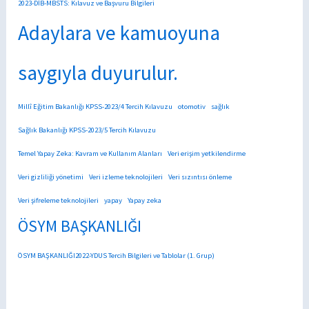
2023-DİB-MBSTS: Kılavuz ve Başvuru Bilgileri
Adaylara ve kamuoyuna
saygıyla duyurulur.
Millî Eğitim Bakanlığı KPSS-2023/4 Tercih Kılavuzu
otomotiv
sağlık
Sağlık Bakanlığı KPSS-2023/5 Tercih Kılavuzu
Temel Yapay Zeka: Kavram ve Kullanım Alanları
Veri erişim yetkilendirme
Veri gizliliği yönetimi
Veri izleme teknolojileri
Veri sızıntısı önleme
Veri şifreleme teknolojileri
yapay
Yapay zeka
ÖSYM BAŞKANLIĞI
ÖSYM BAŞKANLIĞI2022-YDUS Tercih Bilgileri ve Tablolar (1. Grup)